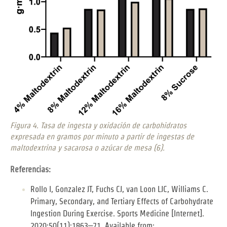
Figura 4. Tasa de ingesta y oxidación de carbohidratos
expresada en gramos por minuto a partir de ingestas de
maltodextrina y sacarosa o azúcar de mesa (6).
Referencias:
Rollo I, Gonzalez JT, Fuchs CJ, van Loon LJC, Williams C.
Primary, Secondary, and Tertiary Effects of Carbohydrate
Ingestion During Exercise. Sports Medicine [Internet].
2020;50(11):1863–71. Available from: