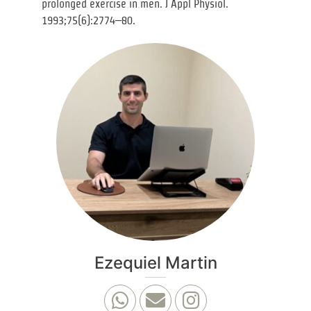
prolonged exercise in men. J Appl Physiol.
1993;75(6):2774–80.
Ezequiel Martin