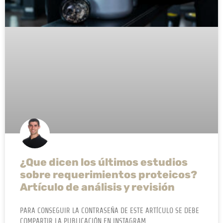
¿Que dicen los últimos estudios
sobre requerimientos proteicos?
Artículo de análisis y revisión
PARA CONSEGUIR LA CONTRASEÑA DE ESTE ARTÍCULO SE DEBE
COMPARTIR LA PUBLICACIÓN EN INSTAGRAM