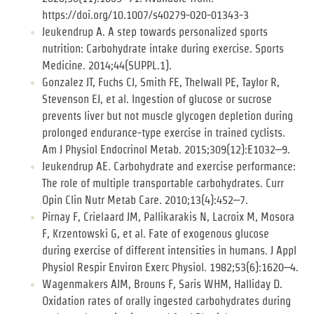
https://doi.org/10.1007/s40279-020-01343-3
Jeukendrup A. A step towards personalized sports
nutrition: Carbohydrate intake during exercise. Sports
Medicine. 2014;44(SUPPL.1).
Gonzalez JT, Fuchs CJ, Smith FE, Thelwall PE, Taylor R,
Stevenson EJ, et al. Ingestion of glucose or sucrose
prevents liver but not muscle glycogen depletion during
prolonged endurance-type exercise in trained cyclists.
Am J Physiol Endocrinol Metab. 2015;309(12):E1032–9.
Jeukendrup AE. Carbohydrate and exercise performance:
The role of multiple transportable carbohydrates. Curr
Opin Clin Nutr Metab Care. 2010;13(4):452–7.
Pirnay F, Crielaard JM, Pallikarakis N, Lacroix M, Mosora
F, Krzentowski G, et al. Fate of exogenous glucose
during exercise of different intensities in humans. J Appl
Physiol Respir Environ Exerc Physiol. 1982;53(6):1620–4.
Wagenmakers AJM, Brouns F, Saris WHM, Halliday D.
Oxidation rates of orally ingested carbohydrates during